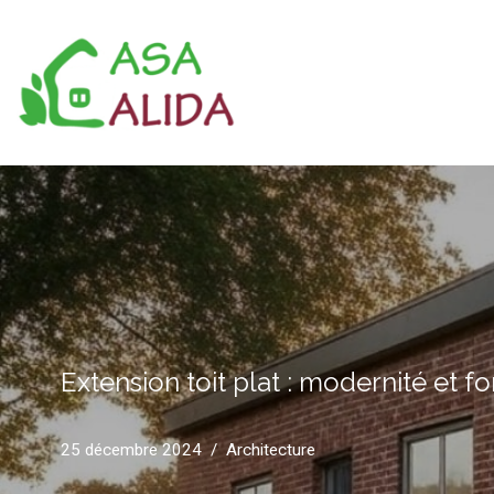
Aller
au
contenu
Extension toit plat : modernité et f
25 décembre 2024
Architecture