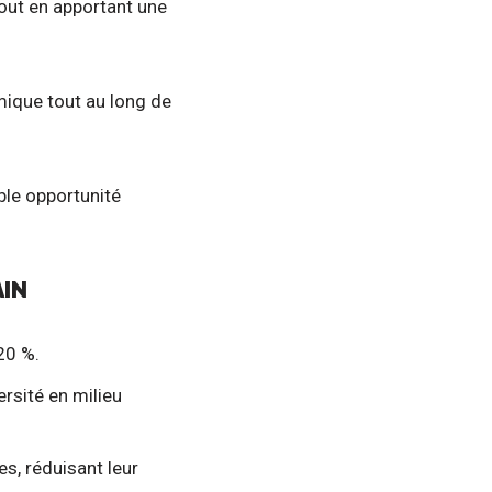
out en apportant une
rmique tout au long de
ble opportunité
AIN
20 %.
rsité en milieu
, réduisant leur