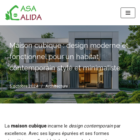
Aller
au
contenu
Maison cubique : design moderne et
fonctionnel pour un habitat
contemporain stylé et minimaliste
5 octobre 2024
Architecture
La
maison cubique
incarne le
design contemporain
par
excellence. Avec ses lignes épurées et ses formes