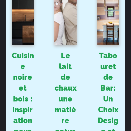
Cuisin
Le
Tabo
e
lait
uret
noire
de
de
et
chaux
Bar:
bois :
une
Un
inspir
matiè
Choix
ation
re
Desig