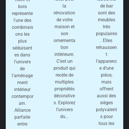
la
de bar
bois
rénovation
sont des
représente
de votre
meubles
l'une des
maison et
très
combinais
son
populaires
ons les
ornementa
. Elles
plus
tion
rehaussen
séduisant
intérieure.
t
es dans
C’est un
l’apparenc
l'univers
produit qui
e d’une
de
recèle de
pièce,
l'aménage
multiples
mais
ment
propriétés
offrent
intérieur
décorative
aussi des
contempor
s. Explorez
sièges
ain.
l’univers
polyvalent
Alliance
du…
s pour
parfaite
tous les
entre