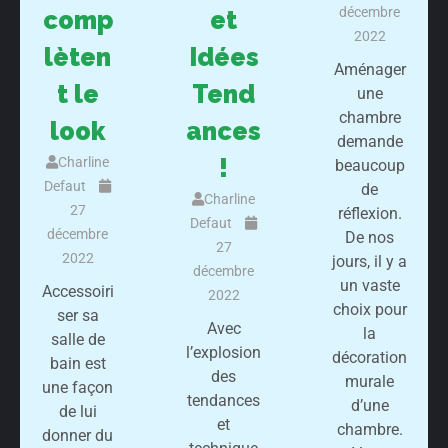
décembre
comp
et
2022
lèten
Idées
Aménager
t le
Tend
une
chambre
look
ances
demande
!
Charline
beaucoup
Defaut
de
Charline
27
réflexion.
Defaut
décembre
De nos
27
2022
jours, il y a
décembre
un vaste
Accessoiri
2022
choix pour
ser sa
Avec
la
salle de
l’explosion
décoration
bain est
des
murale
une façon
tendances
d’une
de lui
et
chambre.
donner du