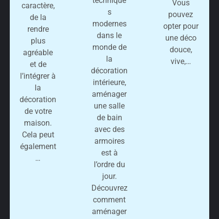
technique
Vous
caractère,
s
pouvez
de la
modernes
opter pour
rendre
dans le
une déco
plus
monde de
douce,
agréable
la
vive,…
et de
décoration
l’intégrer à
intérieure,
la
aménager
décoration
une salle
de votre
de bain
maison.
avec des
Cela peut
armoires
également
est à
…
l’ordre du
jour.
Découvrez
comment
aménager