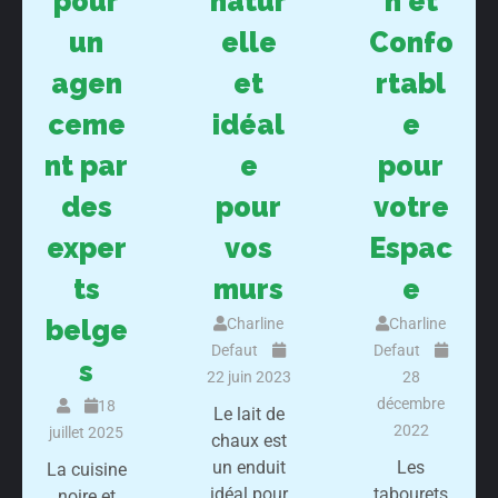
pour
natur
n et
un
elle
Confo
agen
et
rtabl
ceme
idéal
e
nt par
e
pour
des
pour
votre
exper
vos
Espac
ts
murs
e
belge
Charline
Charline
Defaut
Defaut
s
22 juin 2023
28
décembre
18
Le lait de
2022
juillet 2025
chaux est
un enduit
Les
La cuisine
idéal pour
tabourets
noire et