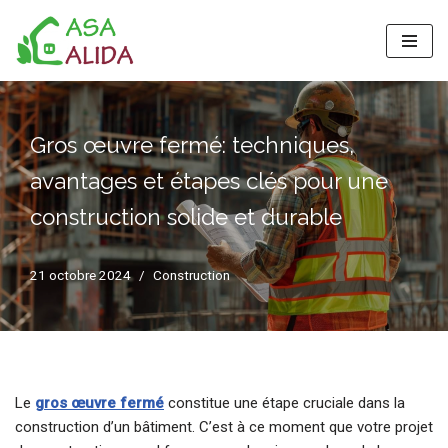
Aller
au
contenu
Gros œuvre fermé: techniques,
avantages et étapes clés pour une
construction solide et durable
21 octobre 2024
Construction
Le
gros œuvre fermé
constitue une étape cruciale dans la
construction d’un bâtiment. C’est à ce moment que votre projet